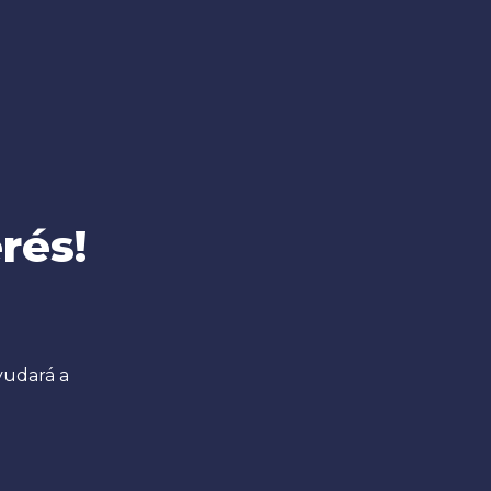
rés!
udará a 