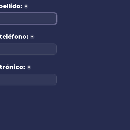
ellido:
*
teléfono:
*
trónico:
*