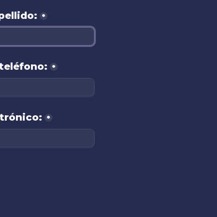
ellido:
*
teléfono:
*
trónico:
*